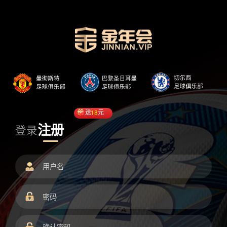
送
18
元
注册
登录