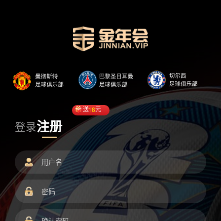
送
18
元
注册
登录