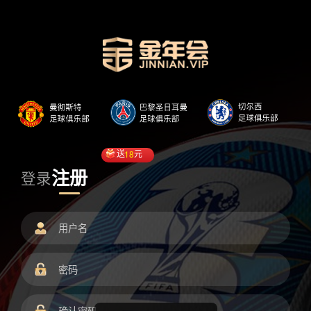
送
18
元
注册
登录