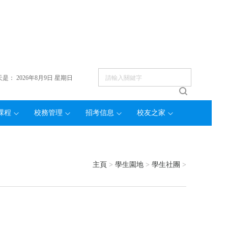
天是：
2026年8月9日 星期日
課程
校務管理
招考信息
校友之家
主頁
>
學生園地
>
學生社團
>