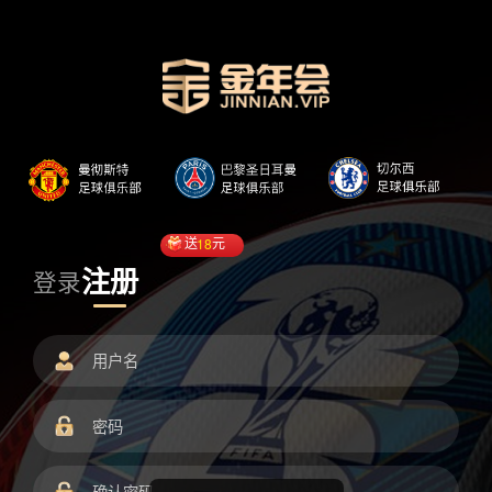
送
18
元
注册
登录