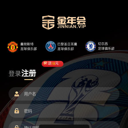
送
18
元
注册
登录