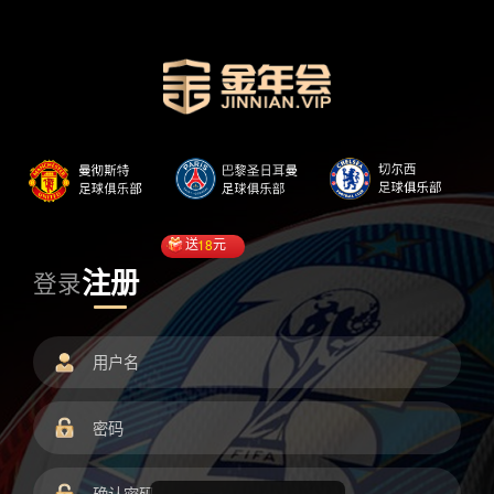
送
18
元
注册
登录