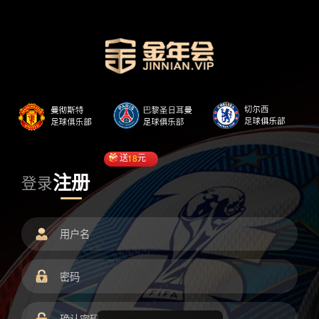
送
18
元
注册
登录