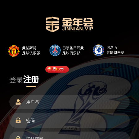
送
18
元
注册
登录