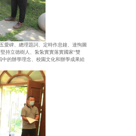
五愛碑、總理題詞、定時作息鐘、達恂圖
，堅持立德樹人、紮紮實實落實國家
“
雙
四中的辦學理念、校園文化和辦學成果給