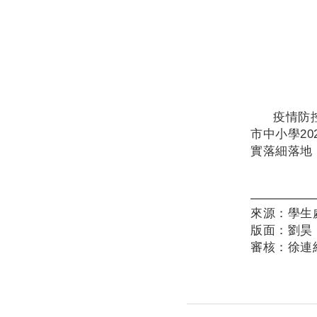
疫情防
市中小學
20
實落細落地
來源：學生
版面：劉昊
審核：徐連