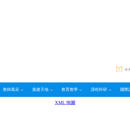
今
7
教師風采
黨建天地
教育教學
課程科研
國際
XML 地圖