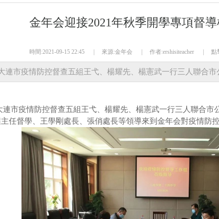
金年会迎接2021年秋季開學專項督
時間:2021-09-15 22:45
|
來源:金年会
|
作者:ershisiteacher
|
點
6 日，大連市疫情防控督查五組王弋、楊耀先、楊憲武一行三人聯合
市政府楊麗傑主任督學、王學剛處長、張俏處長等領導
大連市疫情防控督查五組王弋、楊耀先、楊憲武一行三人聯合市
傑主任督學、王學剛處長、張俏處長等領導來到金年会對疫情防