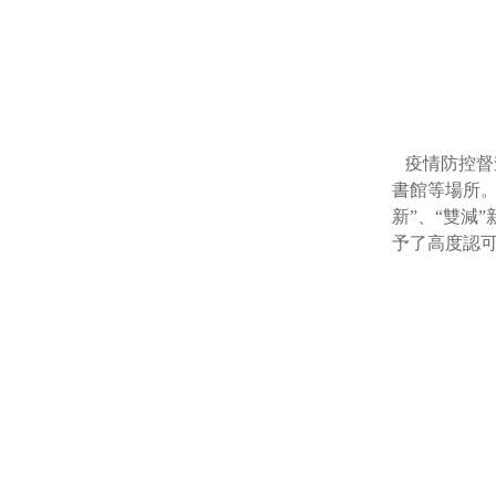
疫情防控督
書館等場所
新
”
、
“
雙減
”
予了高度認