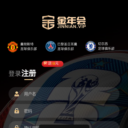
送
18
元
注册
登录