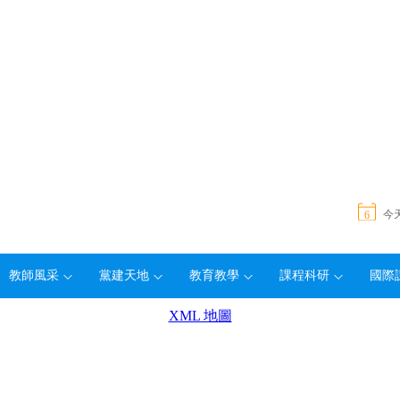
今
6
教師風采
黨建天地
教育教學
課程科研
國際
XML 地圖