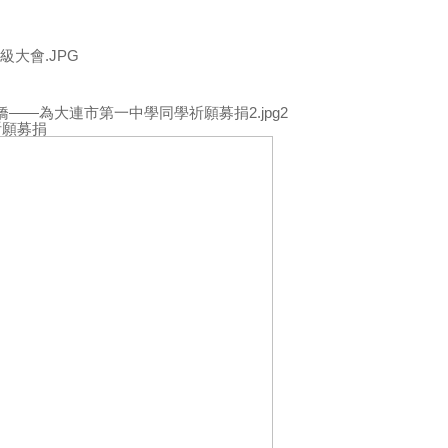
2
祈願募捐