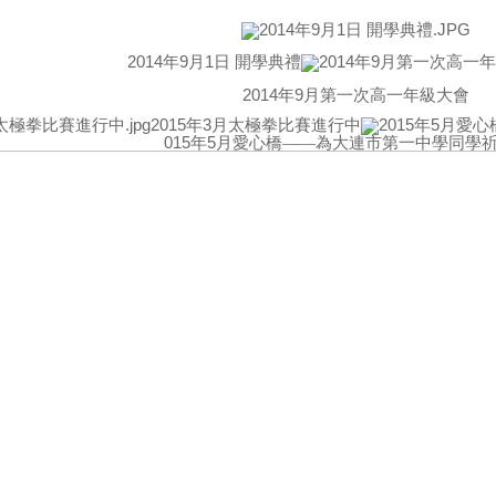
2014
年
9
月
1
日
開學典禮
2014
年
9
月第一次高一年級大會
2015
年
3
月太極拳比賽進行中
015
年
5
月愛心橋——為大連市第一中學同學