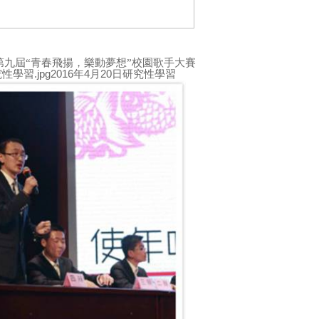
第九屆“青春飛揚，樂動夢想”校園歌手大賽
2016
年
4
月
20
日研究性學習