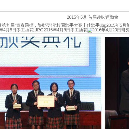
2015
年
5
月
首屆趣味運動會
2015
年
5
月
2016
年
4
月
8
日學工插花