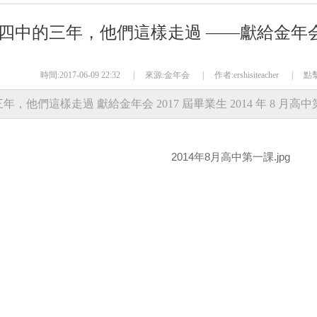
四中的三年，他們這樣走過 ——獻給金年会
時間:2017-06-09 22:32
|
來源:金年会
|
作者:ershisiteacher
|
點擊
他們這樣走過 獻給金年会 2017 屆畢業生 2014 年 8 月高中第一課 
9 月第一次高一年級大會 2015 年 3 月太極拳比賽進行中